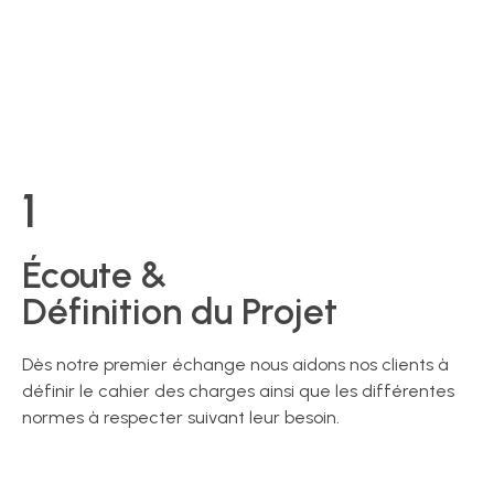
Un processus pensé pour vous offrir excellence, qualité et
éco responsabilité.
CONTACTEZ-NOUS
1
Écoute &
Définition du Projet​
Dès notre premier échange nous aidons nos clients à
définir le cahier des charges ainsi que les différentes
normes à respecter suivant leur besoin.